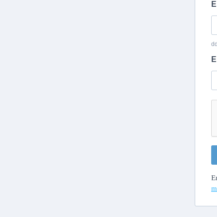
E
d
E
E
m